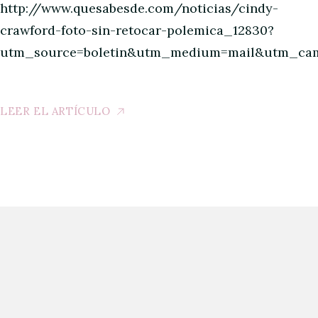
http://www.quesabesde.com/noticias/cindy-
crawford-foto-sin-retocar-polemica_12830?
utm_source=boletin&utm_medium=mail&utm_camp
LEER EL ARTÍCULO