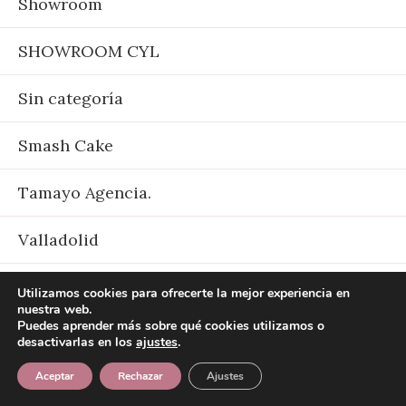
Showroom
SHOWROOM CYL
Sin categoría
Smash Cake
Tamayo Agencia.
Valladolid
Viajes
Utilizamos cookies para ofrecerte la mejor experiencia en
nuestra web.
Puedes aprender más sobre qué cookies utilizamos o
X Gala del Comercio Distrito I
desactivarlas en los
ajustes
.
Aceptar
Rechazar
Ajustes
Yo misma