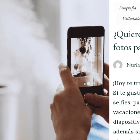
Fotografía
Valladoli
¿Quiere
fotos p
Nuri
¡Hoy te t
Si te gus
selfies, p
vacacione
dispositi
además si