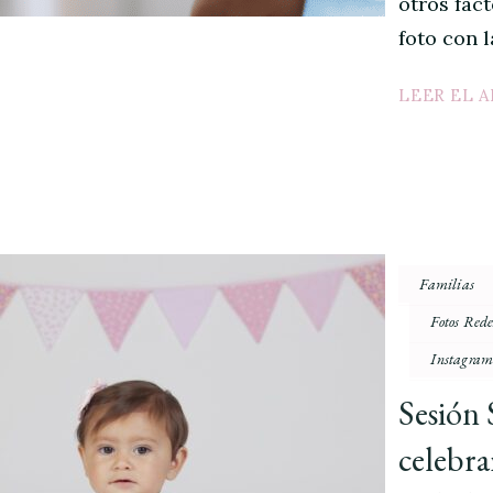
otros fac
foto con 
LEER EL 
Familias
Fotos Rede
Instagra
Sesión
celebra