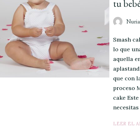
tu beb
Nuri
Smash cake
lo que un
aquella e
aplastand
que con l
proceso M
cake Este
necesitas
LEER EL 