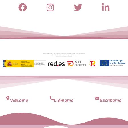
Visítame
Llámame
Escríbeme