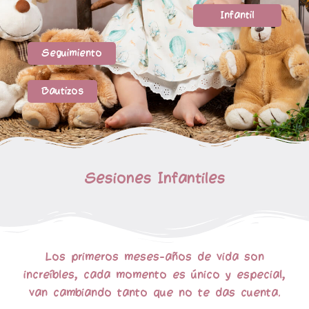
Infantil
Seguimiento
Bautizos
Sesiones Infantiles
Los primeros meses-años de vida son
increíbles, cada momento es
único y especial
,
van cambiando tanto que no te das cuenta.