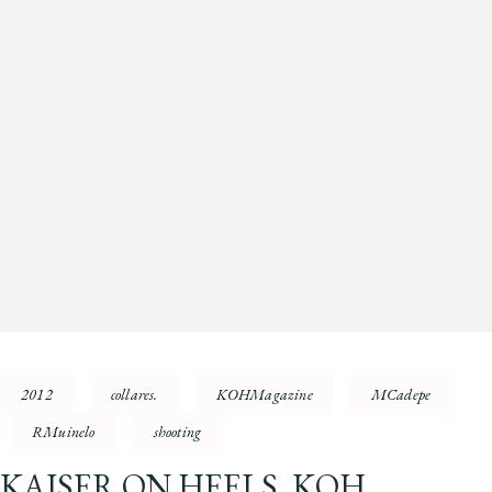
2012
collares.
KOHMagazine
MCadepe
RMuinelo
shooting
KAISER ON HEELS, KOH