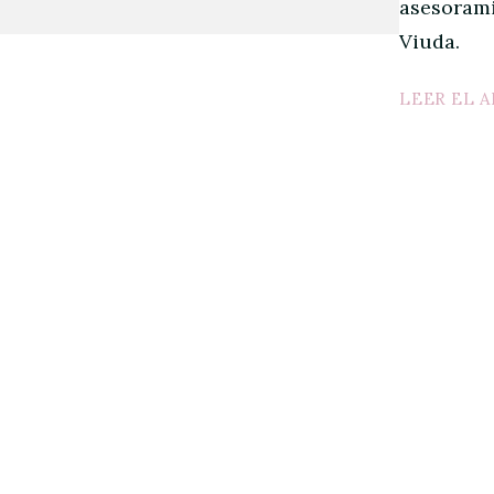
asesorami
Viuda
LEER EL 