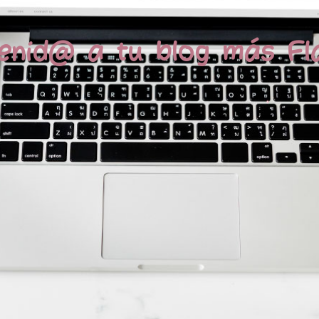
enid@ a tu blog más Fl