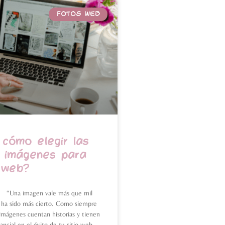
FOTOS WEB
cómo elegir las
 imágenes para
o web?
! “Una imagen vale más que mil
 ha sido más cierto. Como siempre
 imágenes cuentan historias y tienen
ncial en el éxito de tu sitio web.