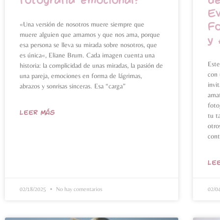
fotografía emocional?
de
E
Fo
«Una versión de nosotros muere siempre que
muere alguien que amamos y que nos ama, porque
y
esa persona se lleva su mirada sobre nosotros, que
es única«, Eliane Brum. Cada imagen cuenta una
Est
historia: la complicidad de unas miradas, la pasión de
con 
una pareja, emociones en forma de lágrimas,
invi
abrazos y sonrisas sinceras. Esa “carga”
amat
foto
LEER MÁS
tu t
otro
con
LE
02/18/2025
No hay comentarios
02/0