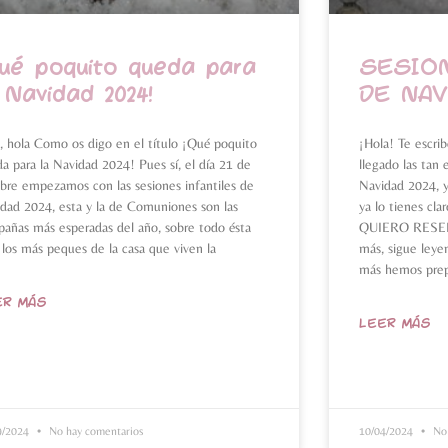
ué poquito queda para
SESION
 Navidad 2024!
DE NAV
, hola Como os digo en el título ¡Qué poquito
¡Hola! Te escrib
a para la Navidad 2024! Pues sí, el día 21 de
llegado las tan 
bre empezamos con las sesiones infantiles de
Navidad 2024, y
dad 2024, esta y la de Comuniones son las
ya lo tienes cla
añas más esperadas del año, sobre todo ésta
QUIERO RESERV
 los más peques de la casa que viven la
más, sigue leye
más hemos pre
ER MÁS
LEER MÁS
9/2024
No hay comentarios
10/04/2024
No 