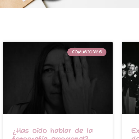
COMUNIONES
¿Has oído hablar de la
Ex