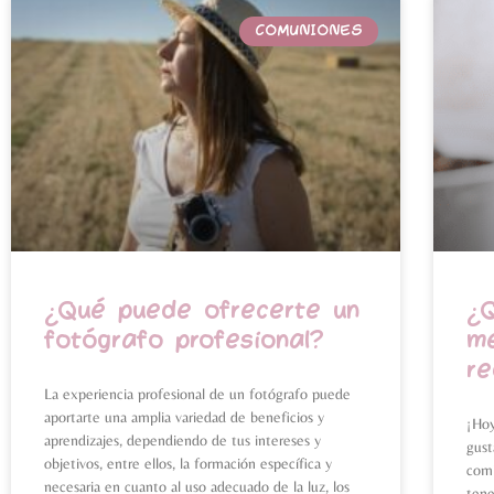
COMUNIONES
¿Qué puede ofrecerte un
¿
fotógrafo profesional?
me
re
La experiencia profesional de un fotógrafo puede
aportarte una amplia variedad de beneficios y
¡Hoy
aprendizajes, dependiendo de tus intereses y
gust
objetivos, entre ellos, la formación específica y
comi
necesaria en cuanto al uso adecuado de la luz, los
tene