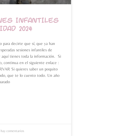
ES INFANTILES
IDAD 2024
o para decirte que sí, que ya han
esperadas sesiones infantiles de
 aquí tienes toda la información. Si
ro, continua en el siguiente enlace :
AR Si quieres saber un poquito
ndo, que te lo cuento todo. Un año
parado
hay comentarios