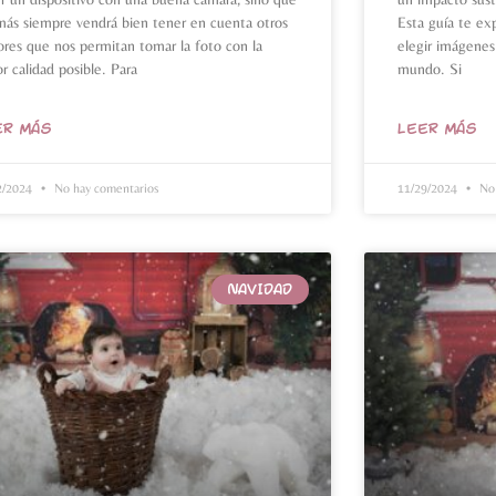
ás siempre vendrá bien tener en cuenta otros
Esta guía te ex
ores que nos permitan tomar la foto con la
elegir imágenes
r calidad posible. Para
mundo. Si
ER MÁS
LEER MÁS
2/2024
No hay comentarios
11/29/2024
No 
NAVIDAD