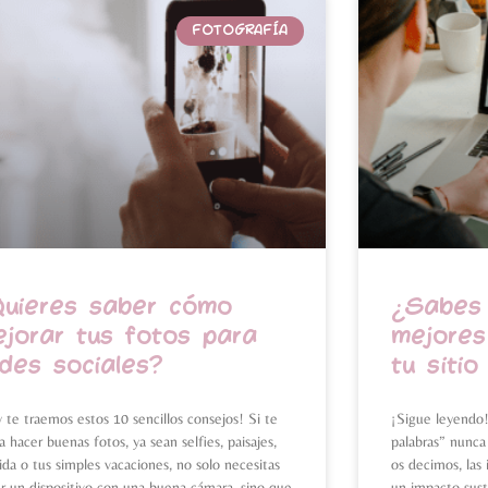
FOTOGRAFÍA
Quieres saber cómo
¿Sabes 
jorar tus fotos para
mejores
des sociales?
tu siti
 te traemos estos 10 sencillos consejos! Si te
¡Sigue leyendo
a hacer buenas fotos, ya sean selfies, paisajes,
palabras” nunca
da o tus simples vacaciones, no solo necesitas
os decimos, las
r un dispositivo con una buena cámara, sino que
un impacto susta