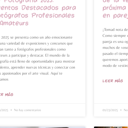
 Fotografía 2025:
de la v
ventos Destacados para
próxima
tógrafos Profesionales
en pare
 Amateurs
¡Tomad nota de 
Como siempre o
e 2025 se presenta como un año emocionante
pareja es una o
una variedad de exposiciones y concursos que
muchos de vosotr
tan tanto a fotógrafos profesionales como
pasado el tiem
eurs a participar y destacar. El mundo de la
queremos aporta
grafía está lleno de oportunidades para mostrar
modo de vestiro
alento, aprender nuevas técnicas y conectar con
s apasionados por el arte visual. Aquí te
tamos
LEER MÁS
ER MÁS
4/2025
No hay comentarios
01/23/2025
No 