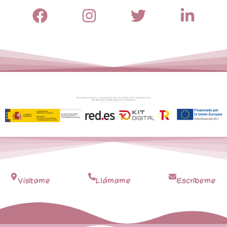
Visítame
Llámame
Escríbeme