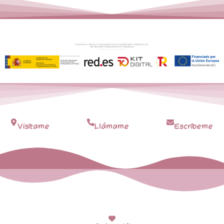
Visítame
Llámame
Escríbeme