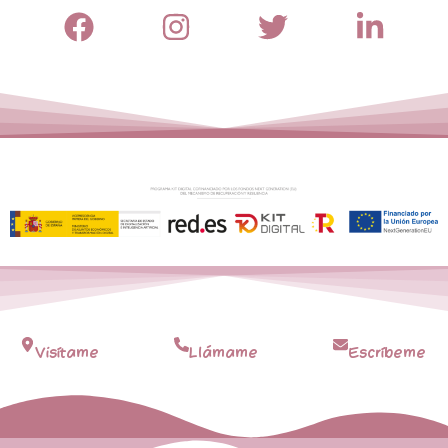
Visítame
Llámame
Escríbeme