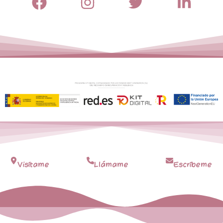
Visítame
Llámame
Escríbeme