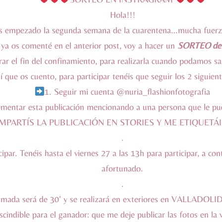
Hola!!!
 empezado la segunda semana de la cuarentena…mucha fuerz
a os comenté en el anterior post, voy a hacer un
SORTEO de 
rar el fin del confinamiento, para realizarla cuando podamos sali
í que os cuento, para participar tenéis que seguir los 2 siguien
1. Seguir mi cuenta
@nuria_flashionfotografia
mentar esta publicación mencionando a una persona que le pud
MPARTÍS LA PUBLICACIÓN EN STORIES Y ME ETIQUETÁ
.
ipar. Tenéis hasta el viernes 27 a las 13h para participar, a con
afortunado.
.
da será de 30’ y se realizará en exteriores en VALLADOLID c
scindible para el ganador: que me deje publicar las fotos en l