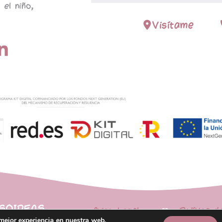
 el niño,
Visítame
PSOIDEAS
Aviso Legal
Política d
 mejor experiencia en nuestra web.