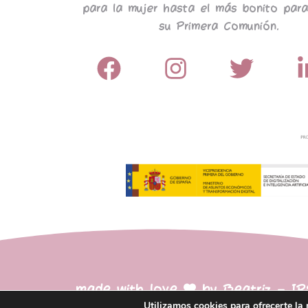
para la mujer hasta el más bonito para
su Primera Comunión.
made with love
by Beatriz – I
Utilizamos cookies para ofrecerte la