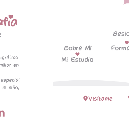
Sesi
Sobre Mi
Forma
ográfico
Mi Estudio
miliar en
especial
 el niño,
Visítame