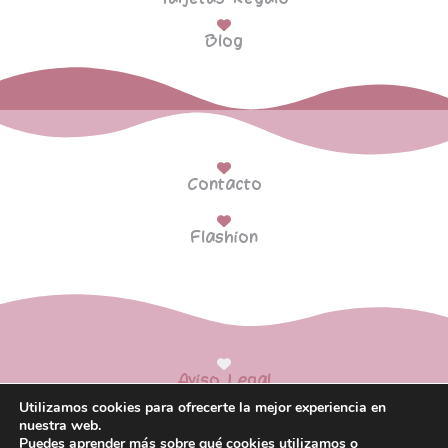
Blog
Contacto
Flashion
Aviso Legal
Utilizamos cookies para ofrecerte la mejor experiencia en
Política de Privacidad
nuestra web.
Puedes aprender más sobre qué cookies utilizamos o
Política de Cookies