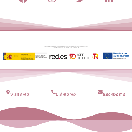
Visítame
Llámame
Escríbeme