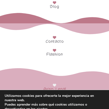
Blog
Contacto
Flashion
Aviso Legal
Utilizamos cookies para ofrecerte la mejor experiencia en
Política de Privacidad
nuestra web.
Puedes aprender más sobre qué cookies utilizamos o
Política de Cookies
desactivarlas en los
ajustes
.