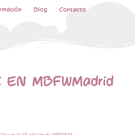
rmación
Blog
Contacto
Z EN MBFWMadrid
los Díez en la 56 edición de MBFWM.