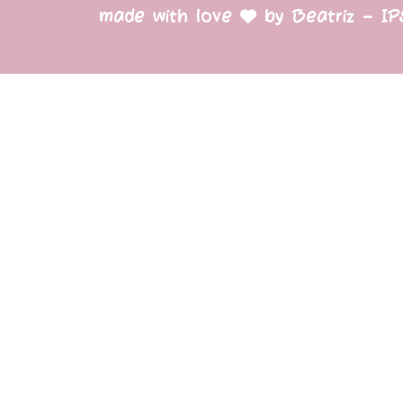
made with love
by Beatriz – I