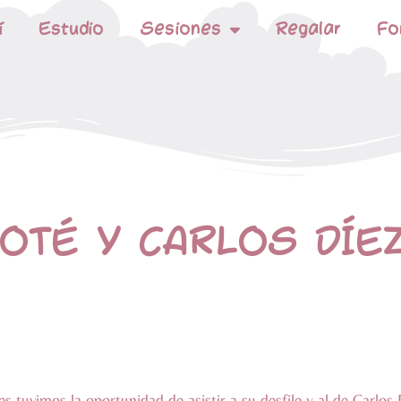
í
Estudio
Sesiones
Regalar
Fo
OTÉ Y CARLOS DÍE
nes tuvimos la oportunidad de asistir a su desfile y al de Car