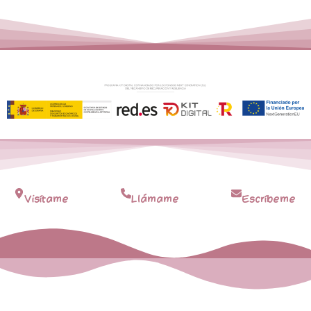
Visítame
Llámame
Escríbeme