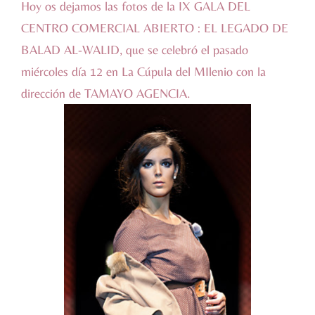
Hoy os dejamos las fotos de la IX GALA DEL
CENTRO COMERCIAL ABIERTO : EL LEGADO DE
BALAD AL-WALID, que se celebró el pasado
miércoles día 12 en La Cúpula del MIlenio con la
dirección de TAMAYO AGENCIA.