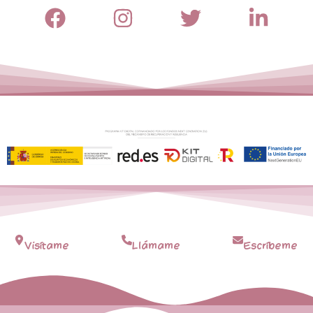
Visítame
Llámame
Escríbeme