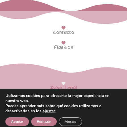
Contacto
Flashion
Aviso Legal
Utilizamos cookies para ofrecerte la mejor experiencia en
Política de Privacidad
nuestra web.
Puedes aprender más sobre qué cookies utilizamos o
Política de Cookies
desactivarlas en los
ajustes
.
Aceptar
Rechazar
Ajustes
made with love
by Beatriz – IPSOIDEAS