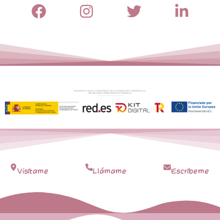
Visítame
Llámame
Escríbeme