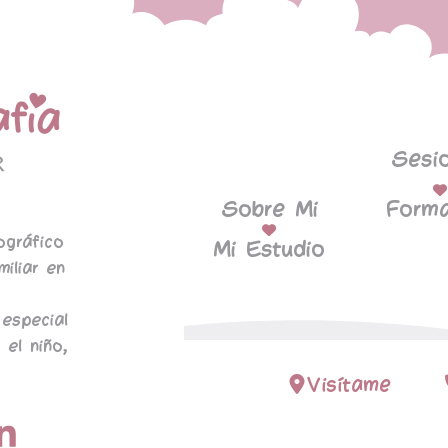
Sesi
Sobre Mi
Forma
ográfico
Mi Estudio
miliar en
especial
 el niño,
Visítame