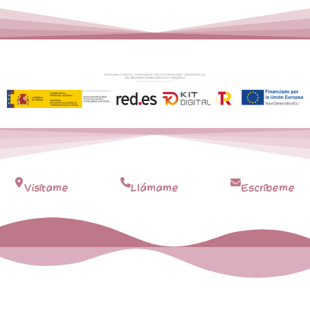
Visítame
Llámame
Escríbeme