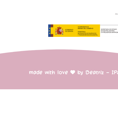
made with love
by Beatriz – I