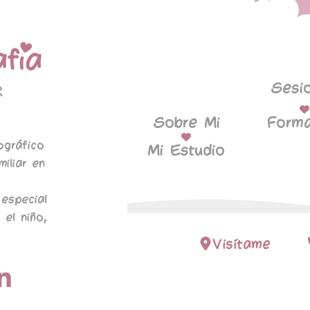
Sesi
Sobre Mi
Forma
ográfico
Mi Estudio
miliar en
especial
 el niño,
Visítame