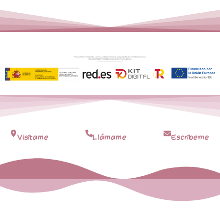
Visítame
Llámame
Escríbeme