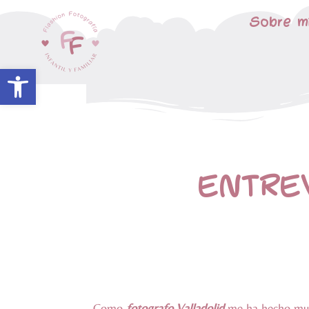
Sobre m
Abrir barra de herramientas
ENTRE
Como
fotografo Valladolid
me ha hecho much