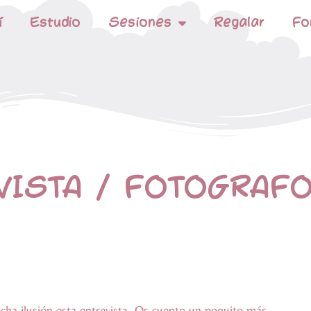
í
Estudio
Sesiones
Regalar
Fo
VISTA / FOTOGRAFO
a ilusión esta entrevista. Os cuento un poquito más.