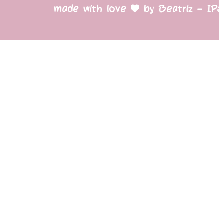
made with love
by Beatriz – I