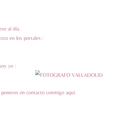
vo al día.
ezco en los portales :
soy yo :
s poneros en contacto conmigo
aquí
.