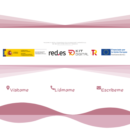
Visítame
Llámame
Escríbeme