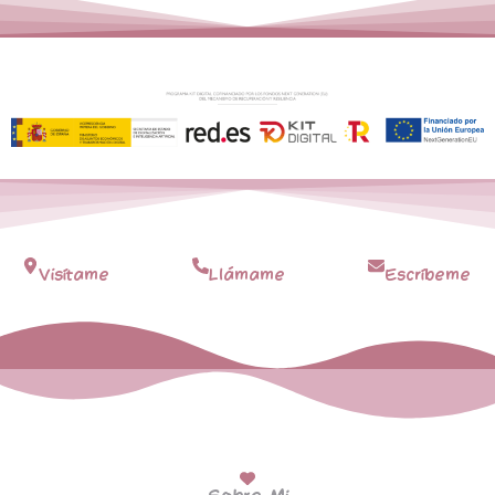
Visítame
Llámame
Escríbeme