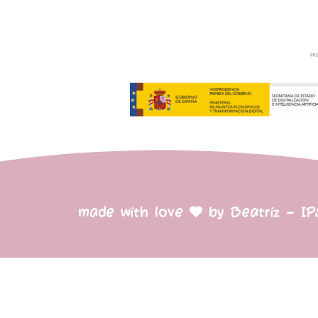
made with love
by Beatriz – I