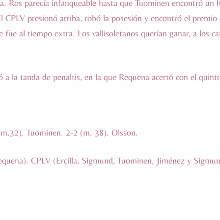
da. Ros parecía infanqueable hasta que Tuominen encontró un hu
 El CPLV presionó arriba, robó la posesión y encontró el premio
fue al tiempo extra. Los vallisoletanos querían ganar, a los ca
egó a la tanda de penaltis, en la que Requena acertó con el quin
 (m.32). Tuominen. 2-2 (m. 38). Olsson.
Requena). CPLV (Ercilla, Sigmund, Tuominen, Jiménez y Sigmun