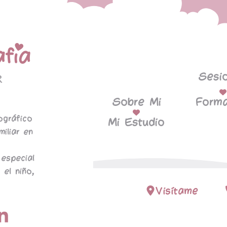
Sesi
Sobre Mi
Forma
ográfico
Mi Estudio
miliar en
especial
 el niño,
Visítame