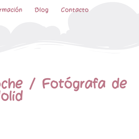
rmación
Blog
Contacto
oche / Fotógrafa de
olid