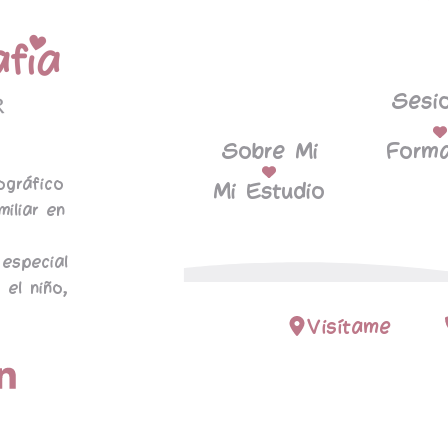
Sesi
Sobre Mi
Forma
ográfico
Mi Estudio
miliar en
especial
 el niño,
Visítame