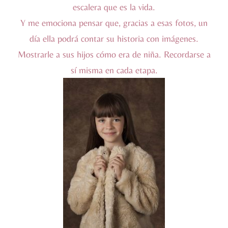
escalera que es la vida.
Y me emociona pensar que, gracias a esas fotos, un
día ella podrá contar su historia con imágenes.
Mostrarle a sus hijos cómo era de niña. Recordarse a
sí misma en cada etapa.