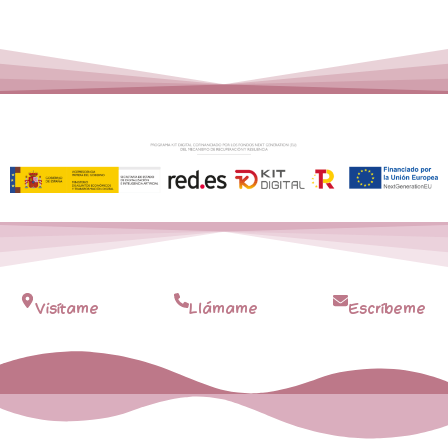
Visítame
Llámame
Escríbeme