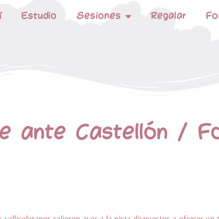
í
Estudio
Sesiones
Regalar
Fo
e ante Castellón / Fo
os vallisoletanos salieron ayer a la pista dispuestos a ofrecer u