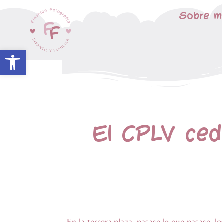
Sobre m
Abrir barra de herramientas
El CPLV ced
En la tercera plaza, pasase lo que pasase, l