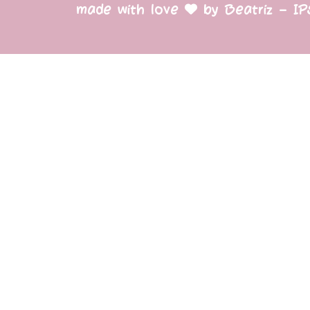
made with love
by Beatriz – I