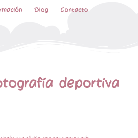
rmación
Blog
Contacto
tografía deportiva
n triunfo a su afición, que una semana más