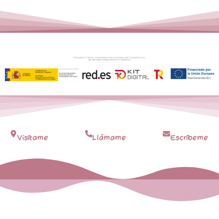
Visítame
Llámame
Escríbeme