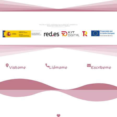
Visítame
Llámame
Escríbeme