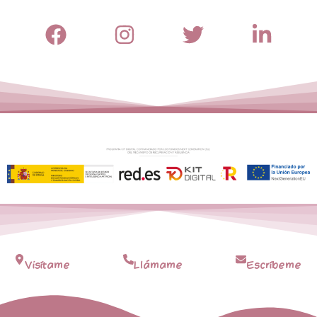
Visítame
Llámame
Escríbeme