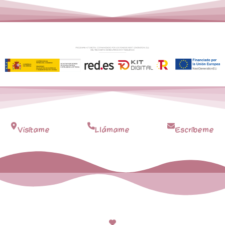
Visítame
Llámame
Escríbeme