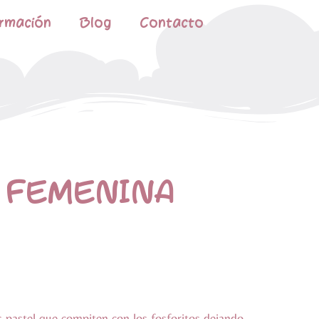
rmación
Blog
Contacto
 FEMENINA
 pastel que compiten con los fosforitos dejando