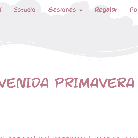
í
Estudio
Sesiones
Regalar
Fo
VENIDA PRIMAVERA
rte Inglés para la moda femenina prima la luminosidad, colores