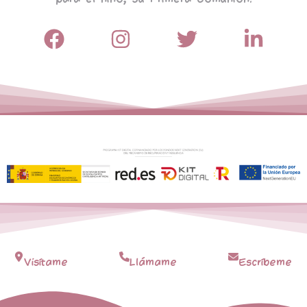
Visítame
Llámame
Escríbeme