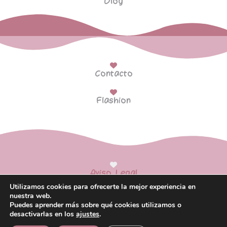
Blog
Contacto
Flashion
Aviso Legal
Utilizamos cookies para ofrecerte la mejor experiencia en
Política de Privacidad
nuestra web.
Puedes aprender más sobre qué cookies utilizamos o
Política de Cookies
desactivarlas en los
ajustes
.