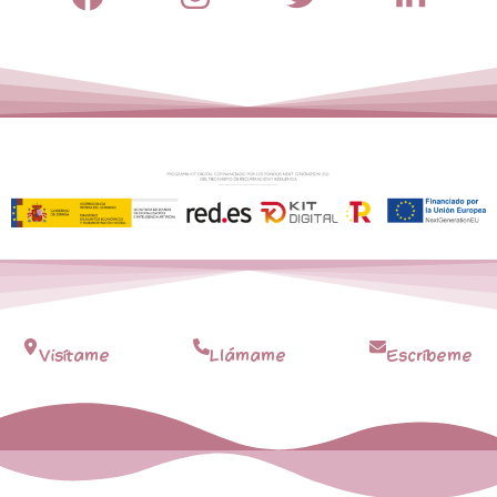
Visítame
Llámame
Escríbeme