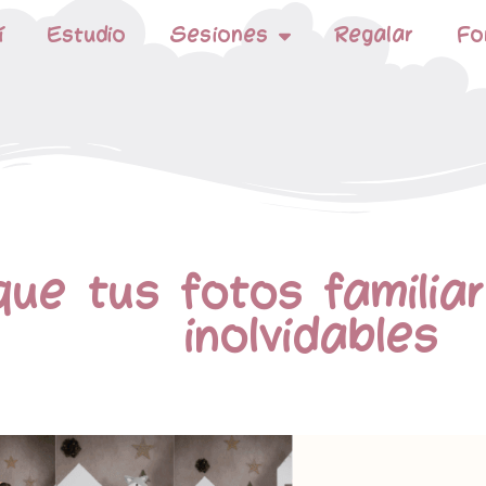
í
Estudio
Sesiones
Regalar
Fo
que tus fotos famili
inolvidables