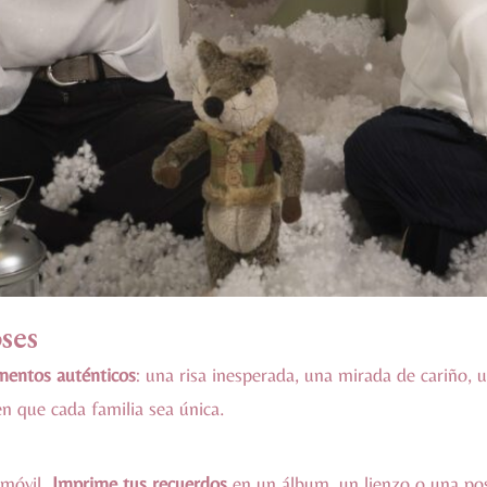
ses
entos auténticos
: una risa inesperada, una mirada de cariño, 
n que cada familia sea única.
 móvil.
Imprime tus recuerdos
en un álbum, un lienzo o una post