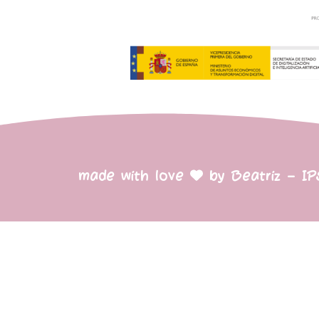
made with love
by Beatriz – I