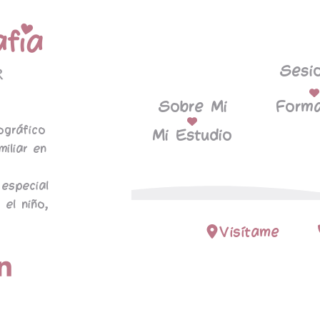
Sesi
Sobre Mi
Forma
ográfico
Mi Estudio
miliar en
especial
 el niño,
Visítame