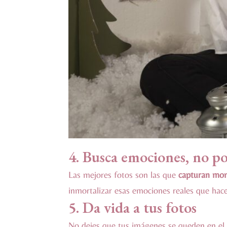
4. Busca emociones, no po
Las mejores fotos son las que
capturan mom
inmortalizar esas emociones reales que hace
5. Da vida a tus fotos
No dejes que tus imágenes se queden en el